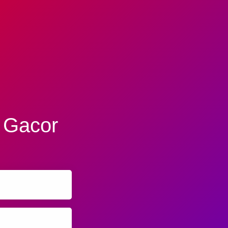
9 Gacor