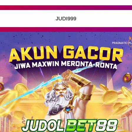
JUDI999