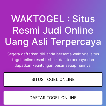
WAKTOGEL : Situs
Resmi Judi Online
Uang Asli Terpercaya
Segera daftarkan diri anda bersama waktogel situs
togel online resmi terbaik dan terpercaya dan
dapatkan keuntungan besar setiap harinya.
SITUS TOGEL ONLINE
DAFTAR TOGEL ONLINE